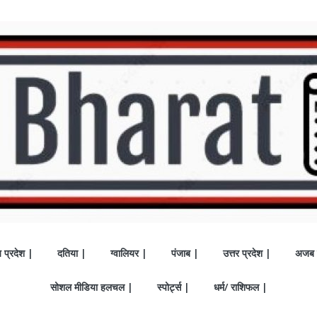
य प्रदेश |
दतिया |
ग्वालियर |
पंजाब |
उत्तर प्रदेश |
अजब 
सोशल मीडिया हलचल |
स्पोर्ट्स |
धर्म/ राशिफल |