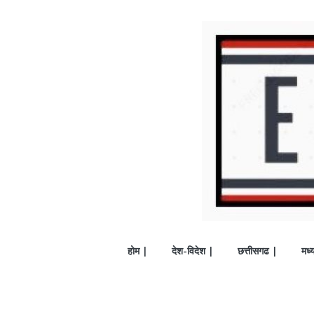
होम |
देश-विदेश |
छत्तीसगढ |
मध्