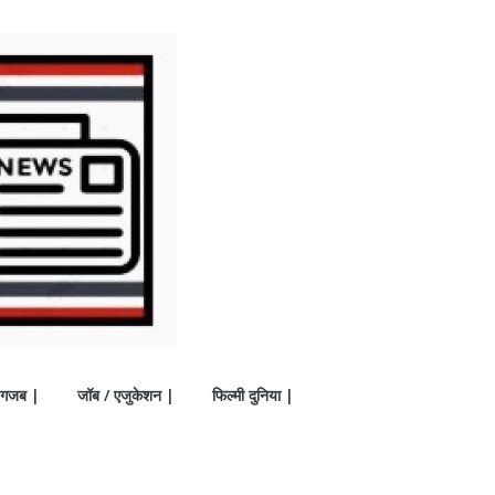
गजब |
जॉब / एजुकेशन |
फिल्मी दुनिया |