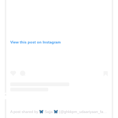
View this post on Instagram
A post shared by
Sajja
(@ghkkpm_udaariyaan_fanpage1)