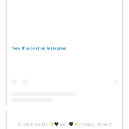
View this post on Instagram
A post shared by
𝑺𝒂𝒊𝒓𝒂𝒕
(@sairat_4ever5)