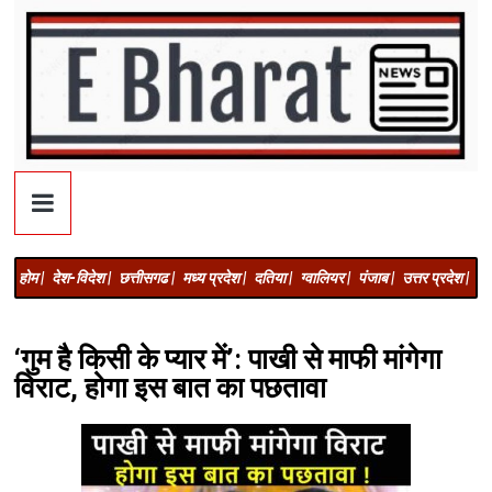
होम |
देश-विदेश |
छत्तीसगढ |
मध्य प्रदेश |
दतिया |
ग्वालियर |
पंजाब |
उत्तर प्रदेश |
अज
‘गुम है किसी के प्यार में’: पाखी से माफी मांगेगा
विराट, होगा इस बात का पछतावा