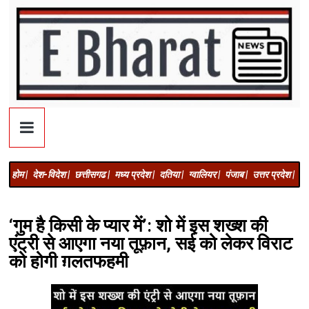
होम |
देश-विदेश |
छत्तीसगढ |
मध्य प्रदेश |
दतिया |
ग्वालियर |
पंजाब |
उत्तर प्रदेश |
अज
‘गुम है किसी के प्यार में’: शो में इस शख्श की
एंट्री से आएगा नया तूफ़ान, सई को लेकर विराट
को होगी ग़लतफहमी