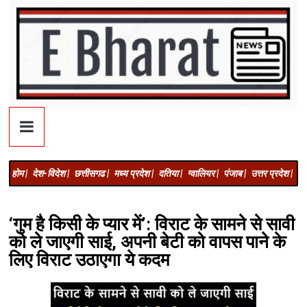
होम |
देश-विदेश |
छत्तीसगढ |
मध्य प्रदेश |
दतिया |
ग्वालियर |
पंजाब |
उत्तर प्रदेश |
अज
‘गुम है किसी के प्यार में’: विराट के सामने से सावी
को ले जाएगी साई, अपनी बेटी को वापस पाने के
लिए विराट उठाएगा ये कदम