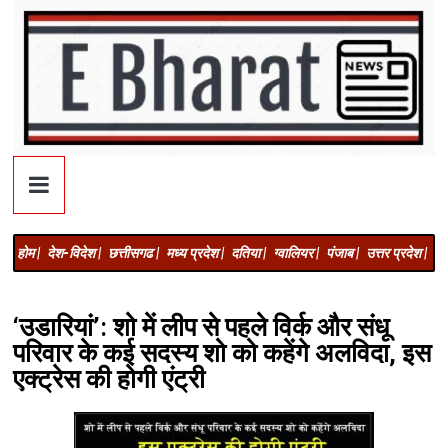
होम |
देश-विदेश |
छत्तीसगढ |
मध्य प्रदेश |
दतिया |
ग्वालियर |
पंजाब |
उत्तर प्रदेश |
अज
‘उडारियां’: शो में लीप से पहले विर्क और संधू
परिवार के कई सदस्य शो को कहेंगे अलविदा, इस
एक्ट्रेस की होगी एंट्री