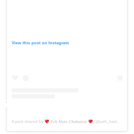
View this post on Instagram
A post shared by
𝒀𝒆𝒉 𝑯𝒂𝒊𝒏 𝑪𝒉𝒂𝒉𝒂𝒕𝒆𝒊𝒏
(@yeh_hain_chahatein_)