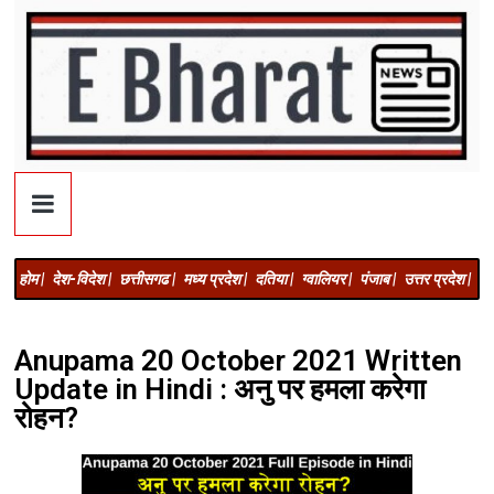
होम |
देश-विदेश |
छत्तीसगढ |
मध्य प्रदेश |
दतिया |
ग्वालियर |
पंजाब |
उत्तर प्रदेश |
अज
Anupama 20 October 2021 Written
Update in Hindi : अनु पर हमला करेगा
रोहन?