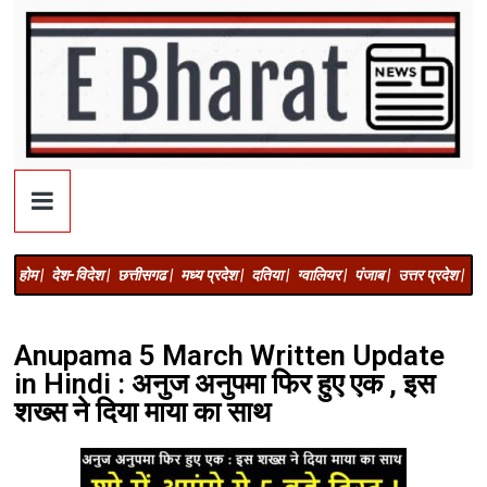
होम |
देश-विदेश |
छत्तीसगढ |
मध्य प्रदेश |
दतिया |
ग्वालियर |
पंजाब |
उत्तर प्रदेश |
अज
Anupama 5 March Written Update
in Hindi : अनुज अनुपमा फिर हुए एक , इस
शख्स ने दिया माया का साथ