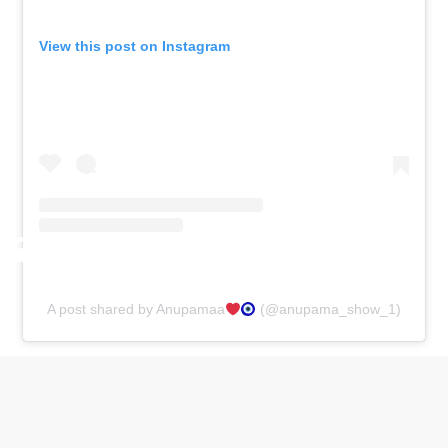
View this post on Instagram
A post shared by Anupamaa
(@anupama_show_1)