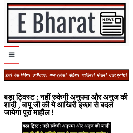
होम |
देश-विदेश |
छत्तीसगढ |
मध्य प्रदेश |
दतिया |
ग्वालियर |
पंजाब |
उत्तर प्रदेश |
अज
बड़ा ट्विस्ट : नहीं रुकेगी अनुपमा और अनुज की
शादी , बापू जी की ये आखिरी इच्छा से बदल
जायेगा पूरा माहौल !