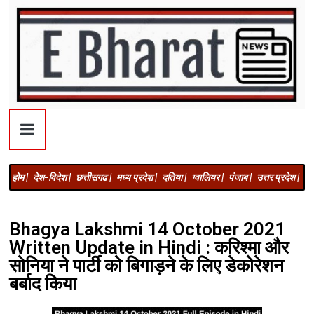
होम |
देश-विदेश |
छत्तीसगढ |
मध्य प्रदेश |
दतिया |
ग्वालियर |
पंजाब |
उत्तर प्रदेश |
अज
Bhagya Lakshmi 14 October 2021
Written Update in Hindi : करिश्मा और
सोनिया ने पार्टी को बिगाड़ने के लिए डेकोरेशन
बर्बाद किया