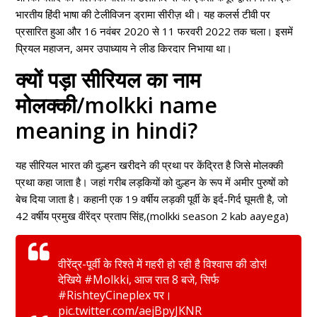
भारतीय हिंदी भाषा की टेलीविजन ड्रामा सीरीज़ थी। यह कलर्स टीवी पर
प्रसारित हुआ और 16 नवंबर 2020 से 11 फरवरी 2022 तक चला। इसमें
प्रियल महाजन, अमर उपाध्याय ने लीड किरदार निभाया था।
क्यों पड़ा सीरियल का नाम
मोलक्की/molkki name
meaning in hindi?
यह सीरियल भारत की दुल्हन खरीदने की प्रथा पर केंद्रित है जिसे मोलक्की
प्रथा कहा जाता है। जहां गरीब लड़कियों को दुल्हन के रूप में अमीर पुरुषों को
बेच दिया जाता है। कहानी एक 19 वर्षीय लड़की पूर्वी के इर्द-गिर्द घूमती है, जो
42 वर्षीय प्रमुख वीरेंद्र प्रताप सिंह,(molkki season 2 kab aayega)
वीरेंद्र-पूर्वी के रिश्ते में गहरी हो रही है विश्वास की डोर!
देखिये
#Molkki
, आज रात 8 बजे, सिर्फ
#RishteyCineplex
पर।
pic.twitter.com/aejBpyJKNR