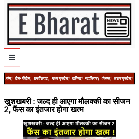
होम |
देश-विदेश |
छत्तीसगढ |
मध्य प्रदेश |
दतिया |
ग्वालियर |
पंजाब |
उत्तर प्रदेश |
अज
खुशखबरी : जल्द ही आएगा मौलक्की का सीजन
2, फैंस का इंतजार होगा खत्म