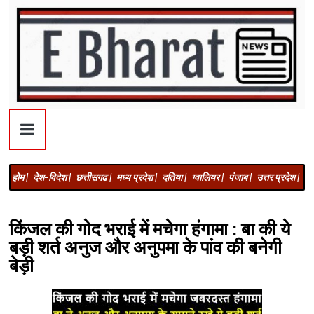
होम |
देश-विदेश |
छत्तीसगढ |
मध्य प्रदेश |
दतिया |
ग्वालियर |
पंजाब |
उत्तर प्रदेश |
अज
किंजल की गोद भराई में मचेगा हंगामा : बा की ये
बड़ी शर्त अनुज और अनुपमा के पांव की बनेगी
बेड़ी