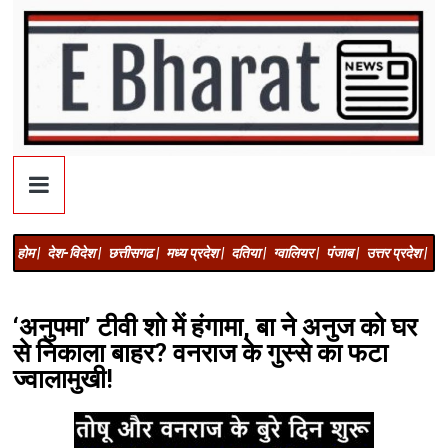
होम |
देश-विदेश |
छत्तीसगढ |
मध्य प्रदेश |
दतिया |
ग्वालियर |
पंजाब |
उत्तर प्रदेश |
अज
‘अनुपमा’ टीवी शो में हंगामा, बा ने अनुज को घर
से निकाला बाहर? वनराज के गुस्से का फटा
ज्वालामुखी!